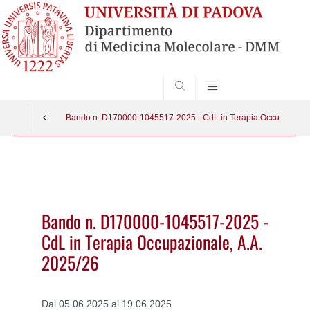
SEARCH
Bando n. D170000-1045517-2025 - CdL in Terapia Occupazional
Vai
al
contenuto
Bando n. D170000-1045517-2025 -
CdL in Terapia Occupazionale, A.A.
2025/26
Dal 05.06.2025 al 19.06.2025