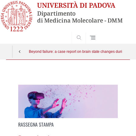
SEARCH
Beyond failure: a case report on brain state changes during virtua
Vai
al
contenuto
RASSEGNA STAMPA