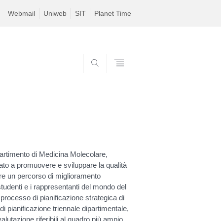
Webmail
Uniweb
SIT
Planet Time
SEARCH
ipartimento di Medicina Molecolare,
zato a promuovere e sviluppare la qualità
tire un percorso di miglioramento
studenti e i rappresentanti del mondo del
rocesso di pianificazione strategica di
i pianificazione triennale dipartimentale,
utazione riferibili al quadro più ampio