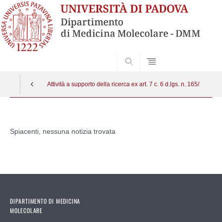
SEARCH
Attività a supporto della ricerca ex art. 7 c. 6 d.lgs. n. 165/2001
Vai
al
Spiacenti, nessuna notizia trovata
contenuto
DIPARTIMENTO DI MEDICINA
MOLECOLARE