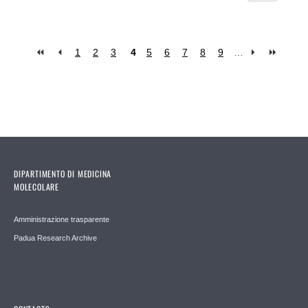
1
2
3
4
5
6
7
8
9
…
Pages
DIPARTIMENTO DI MEDICINA
MOLECOLARE
Amministrazione trasparente
Padua Research Archive