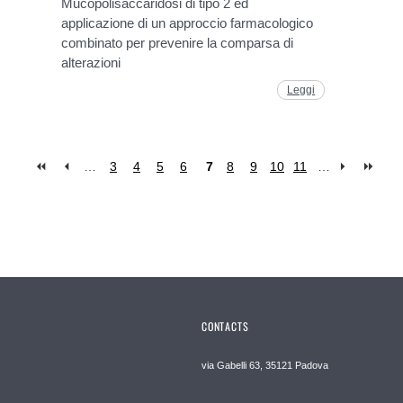
Mucopolisaccaridosi di tipo 2 ed
applicazione di un approccio farmacologico
combinato per prevenire la comparsa di
alterazioni
Leggi
…
3
4
5
6
7
8
9
10
11
…
CONTACTS
via Gabelli 63, 35121 Padova