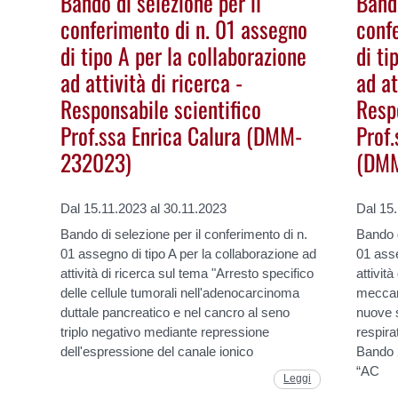
Bando di selezione per il
Bando
conferimento di n. 01 assegno
conf
di tipo A per la collaborazione
di ti
ad attività di ricerca -
ad at
Responsabile scientifico
Resp
Prof.ssa Enrica Calura (DMM-
Prof
232023)
(DM
Dal 15.11.2023 al 30.11.2023
Dal 15.
Bando di selezione per il conferimento di n.
Bando d
01 assegno di tipo A per la collaborazione ad
01 asse
attività di ricerca sul tema "Arresto specifico
attivit
delle cellule tumorali nell'adenocarcinoma
meccan
duttale pancreatico e nel cancro al seno
nuove s
triplo negativo mediante repressione
respira
dell'espressione del canale ionico
Bando 
“AC
Leggi